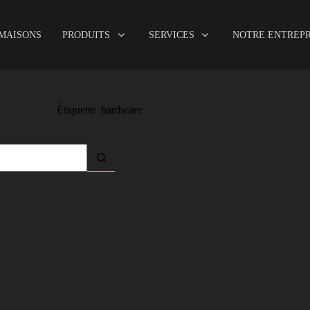
iments utilitaires
Abris-structures
Mobilier
-MAISONS
PRODUITS
SERVICES
NOTRE ENTREPR
Étiquette
hardware