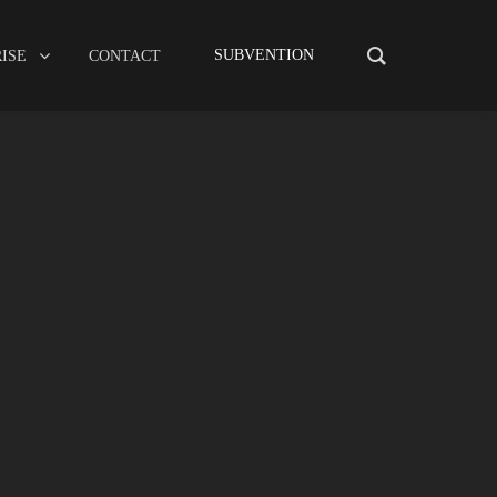
Services
Notre entreprise
Contact
Subven
SUBVENTION
ISE
CONTACT