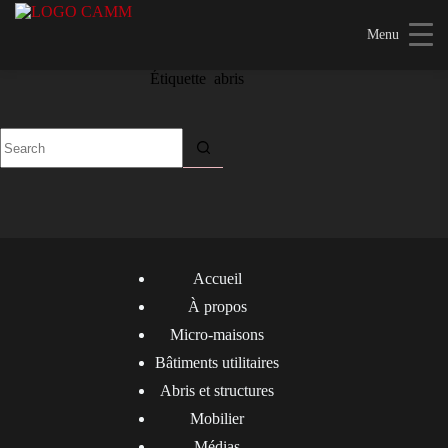
Skip
to
Menu
content
Étiquette
abris
No
results
Accueil
À propos
Micro-maisons
Bâtiments utilitaires
Abris et structures
Mobilier
Médias