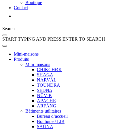
Boutique
Contact
Subvention
Search
START TYPING AND PRESS ENTER TO SEARCH
Mini-maisons
Produits
Mini-maisons
CHIKCHØK
SHAǤA
NARVÄL
TOUNDRÄ
SEDN∆
NÜVIK
APÄCHE
ARFÄNG
Bâtiments utilitaires
Bureau d’accueil
Boutique / LIB
SAÜNA