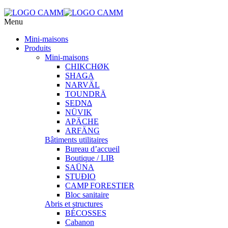
Menu
Mini-maisons
Produits
Mini-maisons
CHIKCHØK
SHAǤA
NARVÄL
TOUNDRÄ
SEDN∆
NÜVIK
APÄCHE
ARFÄNG
Bâtiments utilitaires
Bureau d’accueil
Boutique / LIB
SAÜNA
STUÐIO
CAMP FORESTIER
Bloc sanitaire
Abris et structures
BÉCOSSES
Cabanon