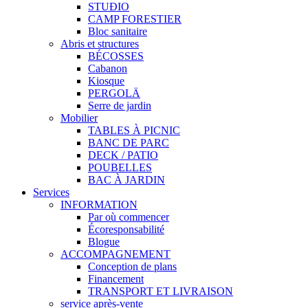
STUÐIO
CAMP FORESTIER
Bloc sanitaire
Abris et structures
BÉCOSSES
Cabanon
Kiosque
PERGOLÄ
Serre de jardin
Mobilier
TABLES À PICNIC
BANC DE PARC
DECK / PATIO
POUBELLES
BAC À JARDIN
Services
INFORMATION
Par où commencer
Écoresponsabilité
Blogue
ACCOMPAGNEMENT
Conception de plans
Financement
TRANSPORT ET LIVRAISON
service après-vente